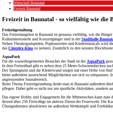
Wirtschaft Baunatal
Freizeit Baunatal
Freizeit in Baunatal - so vielfältig wie die
Freizeitgestaltung
Das Freizeitangebot in Baunatal ist genauso vielfältig, wie die Bürger 
Kulturinteressierte und Konzertgänger sind in der
Stadthalle Baunat
Neben Theatergastspielen, Popkonzerten und Kindermusicals wird die
das
Cineplex-Kino
zu nennen. Zusätzlich zu den neusten Blockbust
AquaPark
Für die wasserbegeisterten Besucher der Stadt ist der
AquaPark
gena
In dem Freizeitbad gibt es neben dem 25 Meter-Schwimmbecken auch a
Der Sprungturm und die Kletterwand sorgen mit einer Höhe von fünf M
bietet außerdem ausreichend Möglichkeiten um sich zu entspannen.
angrenzenden Saunabereich.
Beim Thema Freizeitgestaltung denkt man in Baunatal außerdem direk
pflegen. Dabei geht es nicht nur um sportliche Aktivitäten, sondern
Das eigene Hobby und Engagement für die Mitmenschen kann man dabei
derzeit über 250 Freiwillige im aktiven Dienst der Feuerwehr. Die Ka
Übungsdiensten absolvieren sie außerdem Wettkämpfe und Fortbildun