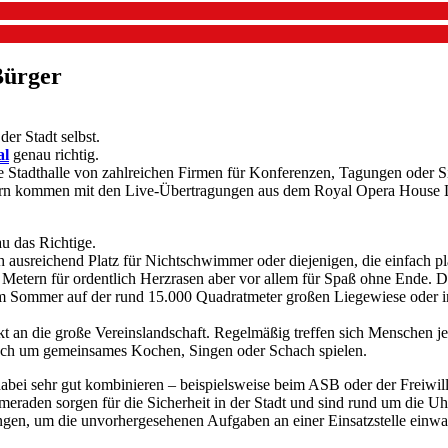
 Bürger
der Stadt selbst.
al
genau richtig.
 Stadthalle von zahlreichen Firmen für Konferenzen, Tagungen oder Si
ern kommen mit den Live-Übertragungen aus dem Royal Opera House Lo
u das Richtige.
usreichend Platz für Nichtschwimmer oder diejenigen, die einfach pl
etern für ordentlich Herzrasen aber vor allem für Spaß ohne Ende. De
 Im Sommer auf der rund 15.000 Quadratmeter großen Liegewiese oder
t an die große Vereinslandschaft. Regelmäßig treffen sich Menschen 
 auch um gemeinsames Kochen, Singen oder Schach spielen.
 sehr gut kombinieren – beispielsweise beim ASB oder der Freiwillige
meraden sorgen für die Sicherheit in der Stadt und sind rund um die Uh
gen, um die unvorhergesehenen Aufgaben an einer Einsatzstelle einwa