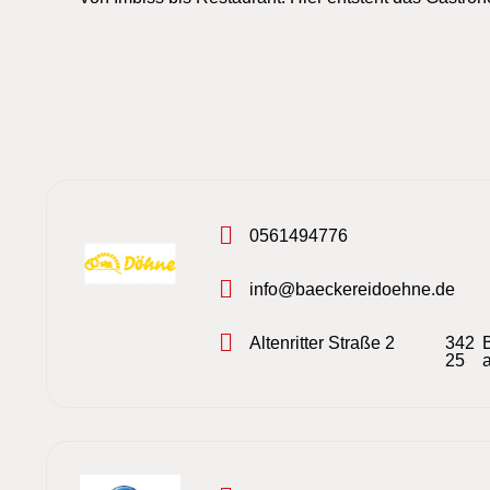
0561494776
info@baeckereidoehne.de
Altenritter Straße 2
342
25
a