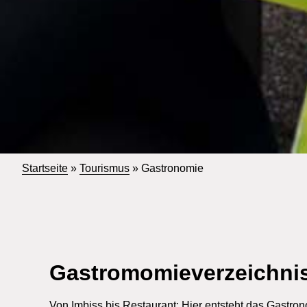
Startseite
»
Tourismus
»
Gastronomie
Gastromomieverzeichnis
Von Imbiss bis Restaurant: Hier entsteht das Gastr