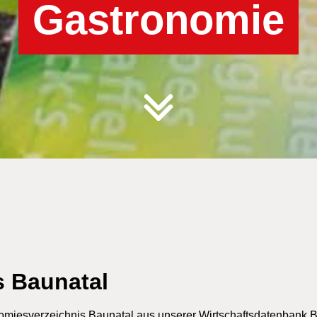
Gastronomie
 Baunatal
onomiesverzeichnis Baunatal aus unserer
Wirtschaftsdatenbank 