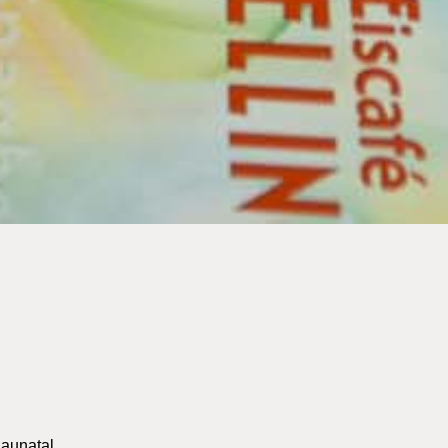
Baunatal
.