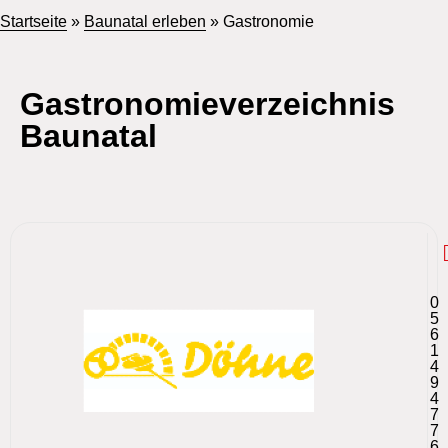
Startseite
»
Baunatal erleben
»
Gastronomie
Gastronomieverzeichnis
Baunatal
0
5
6
1
4
9
4
7
7
6