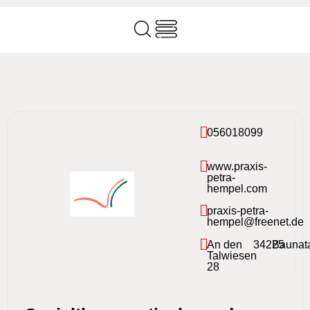
056018099
www.praxis-
petra-
hempel.com
praxis-petra-
hempel@freenet.de
An den
34225
Baunat
Talwiesen
28